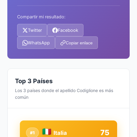
Compartir mi resultado:
Twitter
Facebook
WhatsApp
Copiar enlace
Top 3 Países
Los 3 países donde el apellido Codiglione es más
común
75
Italia
#1