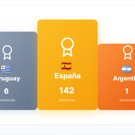
España
ruguay
Argent
142
6
1
personas
personas
persona