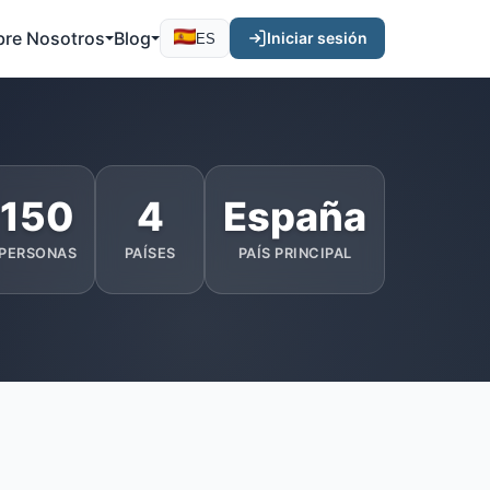
bre Nosotros
Blog
Iniciar sesión
ES
150
4
España
PERSONAS
PAÍSES
PAÍS PRINCIPAL