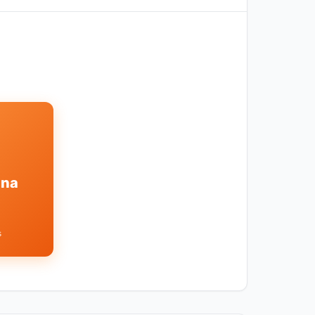
ina
s