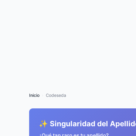
Inicio
Codeseda
✨ Singularidad del Apellid
¿Qué tan raro es tu apellido?