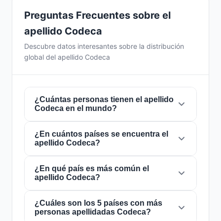
Preguntas Frecuentes sobre el
apellido Codeca
Descubre datos interesantes sobre la distribución
global del apellido Codeca
¿Cuántas personas tienen el apellido
Codeca en el mundo?
¿En cuántos países se encuentra el
Actualmente hay aproximadamente
463
apellido Codeca?
personas
con el apellido
Codeca
en todo el
mundo. Esto significa que aproximadamente 1
de cada
¿En qué país es más común el
17,278,618 personas
en el mundo
El apellido
Codeca
está presente en
8 países
apellido Codeca?
lleva este apellido. Se encuentra presente en
8
de todo el mundo. Esto lo clasifica como un
países
, lo que refleja su distribución global.
apellido de alcance
local
. Su presencia en
múltiples países indica patrones históricos de
¿Cuáles son los 5 países con más
El apellido
Codeca
es más común en
Italia
,
personas apellidadas Codeca?
migración y dispersión familiar a lo largo de los
donde lo portan aproximadamente
430