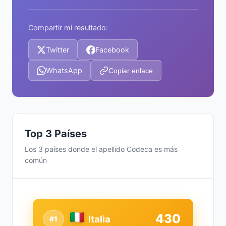
Compartir mi resultado:
Twitter
Facebook
WhatsApp
Copiar enlace
Top 3 Países
Los 3 países donde el apellido Codeca es más
común
430
Italia
#1