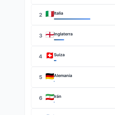
Italia
2
Inglaterra
3
Suiza
4
Alemania
5
Irán
6