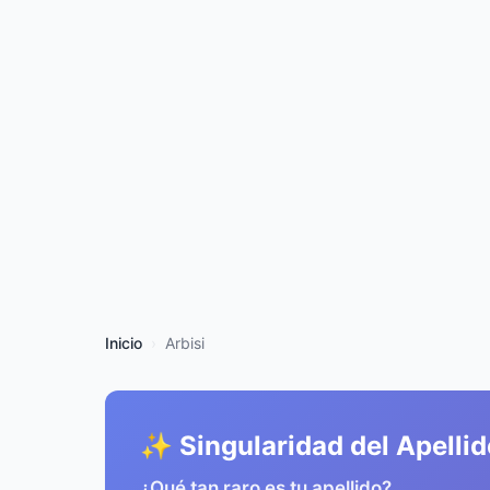
Inicio
Arbisi
✨ Singularidad del Apellid
¿Qué tan raro es tu apellido?