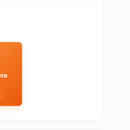
rra
s