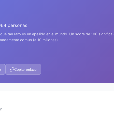
964 personas
 qué tan raro es un apellido en el mundo. Un score de 100 signific
remadamente común (> 10 millones).
p
Copiar enlace
ún