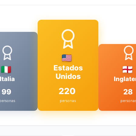
Estados
Unidos
Italia
Inglate
220
99
28
personas
personas
persona