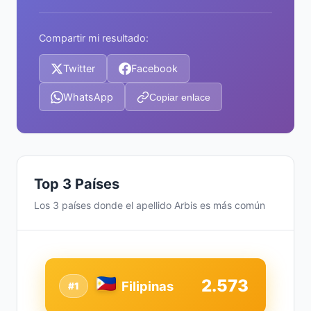
Compartir mi resultado:
Twitter
Facebook
WhatsApp
Copiar enlace
Top 3 Países
Los 3 países donde el apellido Arbis es más común
2.573
Filipinas
#1