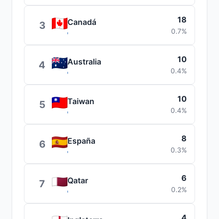
18
Canadá
3
0.7%
10
Australia
4
0.4%
10
Taiwan
5
0.4%
8
España
6
0.3%
6
Qatar
7
0.2%
4