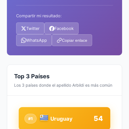
Compartir mi resultado:
Twitter
Facebook
WhatsApp
Copiar enlace
Top 3 Países
Los 3 países donde el apellido Arbildi es más común
54
Uruguay
#1