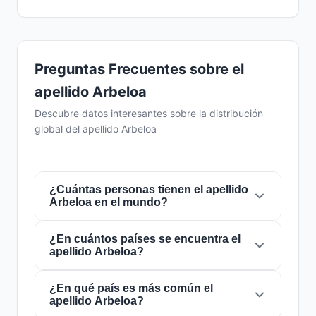
Preguntas Frecuentes sobre el
apellido Arbeloa
Descubre datos interesantes sobre la distribución
global del apellido Arbeloa
¿Cuántas personas tienen el apellido
Arbeloa en el mundo?
¿En cuántos países se encuentra el
Actualmente hay aproximadamente
922
apellido Arbeloa?
personas
con el apellido
Arbeloa
en todo el
mundo. Esto significa que aproximadamente 1
de cada
¿En qué país es más común el
8,676,790 personas
en el mundo
El apellido
Arbeloa
está presente en
19 países
apellido Arbeloa?
lleva este apellido. Se encuentra presente en
de todo el mundo. Esto lo clasifica como un