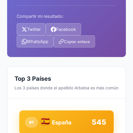
Compartir mi resultado:
Twitter
Facebook
WhatsApp
Copiar enlace
Top 3 Países
Los 3 países donde el apellido Arbeloa es más común
545
España
#1