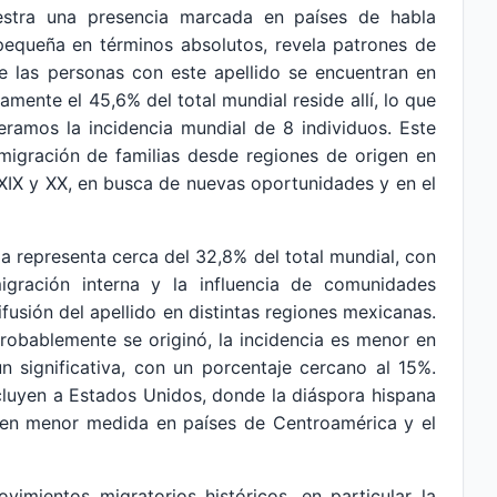
uestra una presencia marcada en países de habla
pequeña en términos absolutos, revela patrones de
e las personas con este apellido se encuentran en
ente el 45,6% del total mundial reside allí, lo que
eramos la incidencia mundial de 8 individuos. Este
emigración de familias desde regiones de origen en
 XIX y XX, en busca de nuevas oportunidades y en el
da representa cerca del 32,8% del total mundial, con
gración interna y la influencia de comunidades
ifusión del apellido en distintas regiones mexicanas.
obablemente se originó, la incidencia es menor en
 significativa, con un porcentaje cercano al 15%.
ncluyen a Estados Unidos, donde la diáspora hispana
 y en menor medida en países de Centroamérica y el
ovimientos migratorios históricos, en particular la