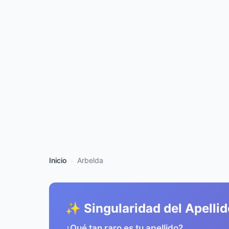
Inicio
Arbelda
✨ Singularidad del Apellid
¿Qué tan raro es tu apellido?