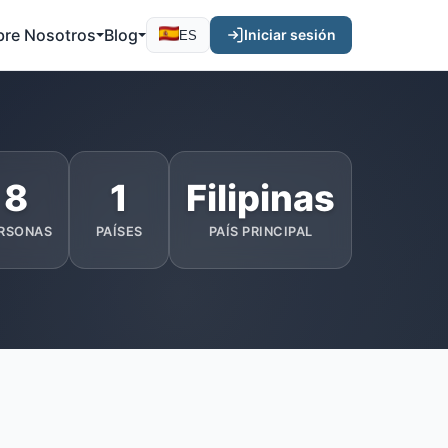
bre Nosotros
Blog
Iniciar sesión
ES
8
1
Filipinas
RSONAS
PAÍSES
PAÍS PRINCIPAL