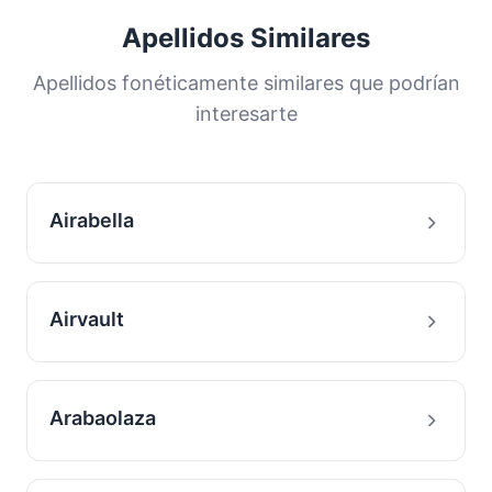
por una gran proporción de la población. Esta
Apellidos Similares
distribución nos ayuda a comprender los
orígenes y la historia migratoria de las familias
Apellidos fonéticamente similares que podrían
con este apellido.
interesarte
Airabella
Airvault
Arabaolaza