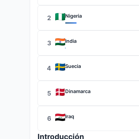
Nigeria
2
India
3
Suecia
4
Dinamarca
5
Iraq
6
Introducción