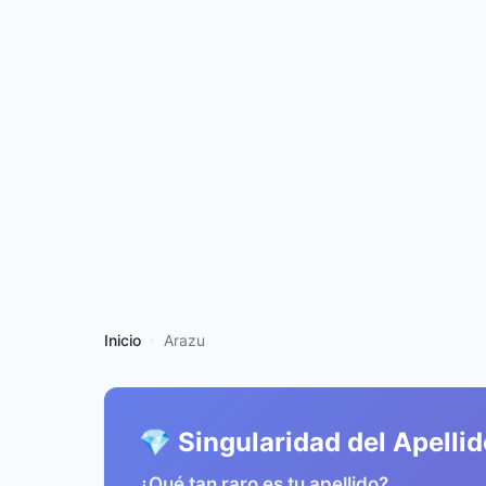
Inicio
Arazu
💎 Singularidad del Apelli
¿Qué tan raro es tu apellido?