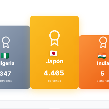
Japón
igeria
Indi
4.465
347
5
personas
personas
persona