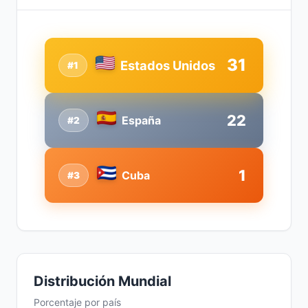
31
Estados Unidos
#1
22
España
#2
1
Cuba
#3
Distribución Mundial
Porcentaje por país