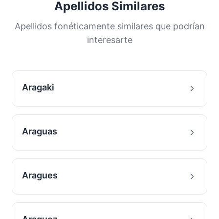
Apellidos Similares
población. Esta distribución nos ayuda a
comprender los orígenes y la historia
Apellidos fonéticamente similares que podrían
migratoria de las familias con este apellido.
interesarte
Aragaki
Araguas
Aragues