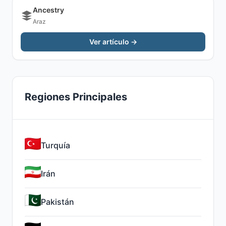
Ancestry
Araz
Ver artículo →
Regiones Principales
Turquía
Irán
Pakistán