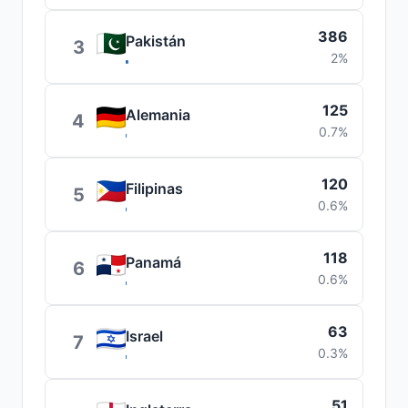
386
Pakistán
3
2%
125
Alemania
4
0.7%
120
Filipinas
5
0.6%
118
Panamá
6
0.6%
63
Israel
7
0.3%
51