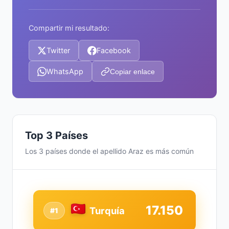
Compartir mi resultado:
Twitter
Facebook
WhatsApp
Copiar enlace
Top 3 Países
Los 3 países donde el apellido Araz es más común
17.150
Turquía
#1