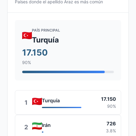
Países donde el apellido Araz es más común
PAÍS PRINCIPAL
Turquía
17.150
90%
17.150
Turquía
1
90%
726
Irán
2
3.8%