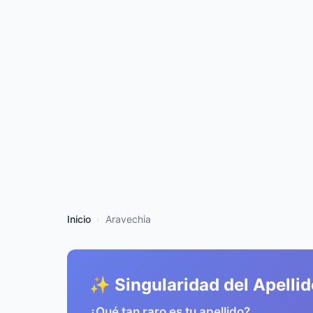
Inicio
Aravechia
✨ Singularidad del Apellid
¿Qué tan raro es tu apellido?