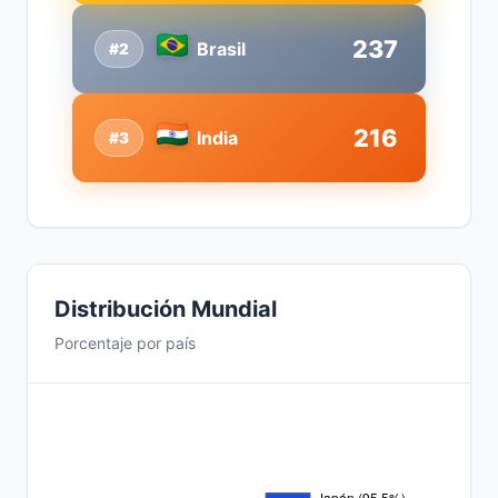
237
Brasil
#2
216
India
#3
Distribución Mundial
Porcentaje por país