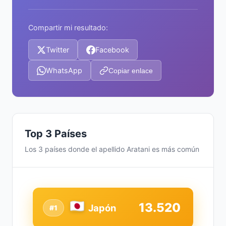
Compartir mi resultado:
Twitter
Facebook
WhatsApp
Copiar enlace
Top 3 Países
Los 3 países donde el apellido Aratani es más común
13.520
Japón
#1