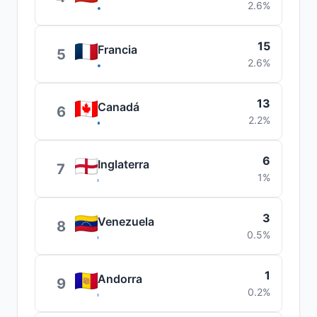
2.6%
15
Francia
5
2.6%
13
Canadá
6
2.2%
6
Inglaterra
7
1%
3
Venezuela
8
0.5%
1
Andorra
9
0.2%