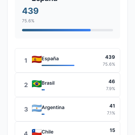
439
75.6%
439
España
1
75.6%
46
Brasil
2
7.9%
41
Argentina
3
7.1%
15
Chile
4