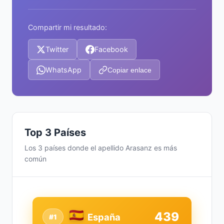
Compartir mi resultado:
Twitter
Facebook
WhatsApp
Copiar enlace
Top 3 Países
Los 3 países donde el apellido Arasanz es más
común
439
España
#1