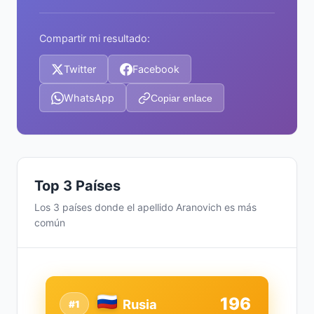
Compartir mi resultado:
Twitter
Facebook
WhatsApp
Copiar enlace
Top 3 Países
Los 3 países donde el apellido Aranovich es más
común
196
Rusia
#1