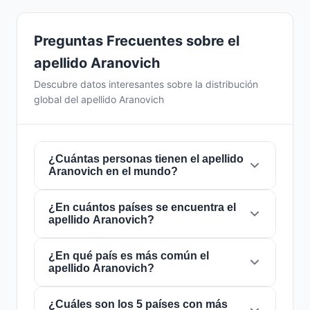
Preguntas Frecuentes sobre el
apellido Aranovich
Descubre datos interesantes sobre la distribución
global del apellido Aranovich
¿Cuántas personas tienen el apellido
Aranovich en el mundo?
¿En cuántos países se encuentra el
Actualmente hay aproximadamente
658
apellido Aranovich?
personas
con el apellido
Aranovich
en todo el
mundo. Esto significa que aproximadamente 1
de cada
¿En qué país es más común el
12,158,055 personas
en el mundo
El apellido
Aranovich
está presente en
18
apellido Aranovich?
lleva este apellido. Se encuentra presente en
países
de todo el mundo. Esto lo clasifica
18 países
, lo que refleja su distribución global.
como un apellido de alcance
local
. Su
presencia en múltiples países indica patrones
¿Cuáles son los 5 países con más
El apellido
Aranovich
es más común en
Rusia
,