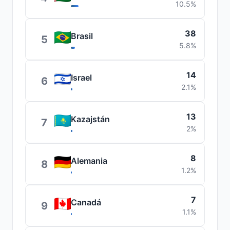
10.5%
38
Brasil
5
5.8%
14
Israel
6
2.1%
13
Kazajstán
7
2%
8
Alemania
8
1.2%
7
Canadá
9
1.1%