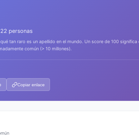
522 personas
 qué tan raro es un apellido en el mundo. Un score de 100 signific
remadamente común (> 10 millones).
p
Copiar enlace
común