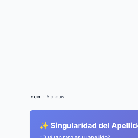
Inicio
Aranguis
✨ Singularidad del Apellid
¿Qué tan raro es tu apellido?