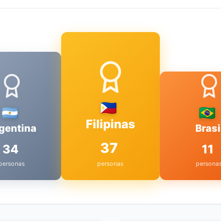
Filipinas
gentina
Brasi
37
34
11
personas
personas
persona