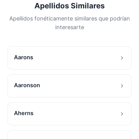
una gran proporción de la población. Esta
Apellidos Similares
distribución nos ayuda a comprender los
orígenes y la historia migratoria de las familias
Apellidos fonéticamente similares que podrían
con este apellido.
interesarte
Aarons
Aaronson
Aherns