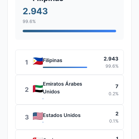
2.943
99.6%
2.943
Filipinas
1
99.6%
Emiratos Árabes
7
2
Unidos
0.2%
2
Estados Unidos
3
0.1%
1