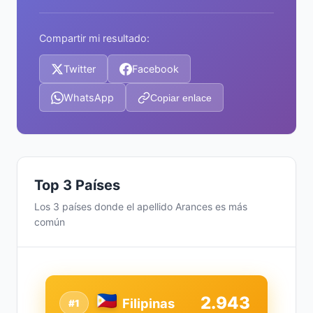
Compartir mi resultado:
Twitter
Facebook
WhatsApp
Copiar enlace
Top 3 Países
Los 3 países donde el apellido Arances es más
común
2.943
Filipinas
#1