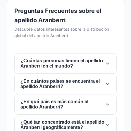
Preguntas Frecuentes sobre el
apellido Aranberri
Descubre datos interesantes sobre la distribución
global del apellido Aranberri
¿Cuántas personas tienen el apellido
Aranberri en el mundo?
¿En cuántos países se encuentra el
Actualmente hay aproximadamente
113
apellido Aranberri?
personas
con el apellido
Aranberri
en todo el
mundo. Esto significa que aproximadamente 1
de cada
¿En qué país es más común el
70,796,460 personas
en el mundo
El apellido
Aranberri
está presente en
3
apellido Aranberri?
lleva este apellido. Se encuentra presente en
3
países
de todo el mundo. Esto lo clasifica
países
, lo que refleja su distribución global.
como un apellido de alcance
local
. Su
presencia en múltiples países indica patrones
¿Qué tan concentrado está el apellido
El apellido
Aranberri
es más común en
Aranberri geográficamente?
históricos de migración y dispersión familiar a
España
, donde lo portan aproximadamente