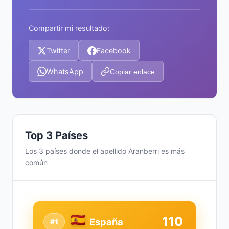
Compartir mi resultado:
Twitter
Facebook
WhatsApp
Copiar enlace
Top 3 Países
Los 3 países donde el apellido Aranberri es más
común
110
España
#1