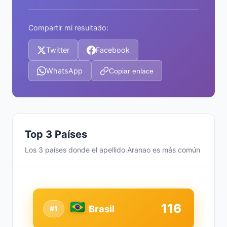
Compartir mi resultado:
Twitter
Facebook
WhatsApp
Copiar enlace
Top 3 Países
Los 3 países donde el apellido Aranao es más común
116
Brasil
#1