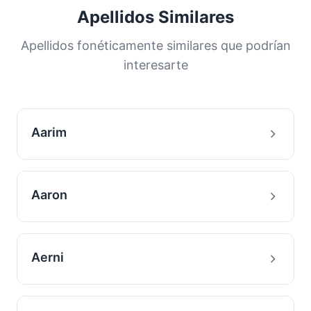
una gran proporción de la población. Esta
Apellidos Similares
distribución nos ayuda a comprender los
orígenes y la historia migratoria de las familias
Apellidos fonéticamente similares que podrían
con este apellido.
interesarte
Aarim
Aaron
Aerni