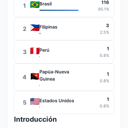
116
Brasil
1
95.1%
3
Filipinas
2
2.5%
1
Perú
3
0.8%
Papúa-Nueva
1
4
Guinea
0.8%
1
Estados Unidos
5
0.8%
Introducción