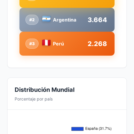
3.664
Argentina
#2
2.268
Perú
#3
Distribución Mundial
Porcentaje por país