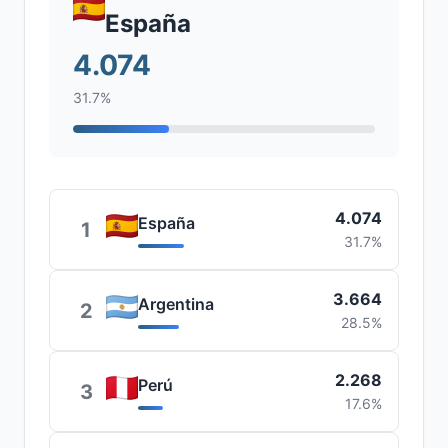
España
4.074
31.7%
4.074
España
1
31.7%
3.664
Argentina
2
28.5%
2.268
Perú
3
17.6%