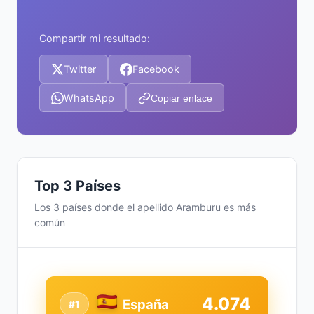
Compartir mi resultado:
Twitter
Facebook
WhatsApp
Copiar enlace
Top 3 Países
Los 3 países donde el apellido Aramburu es más
común
4.074
España
#1