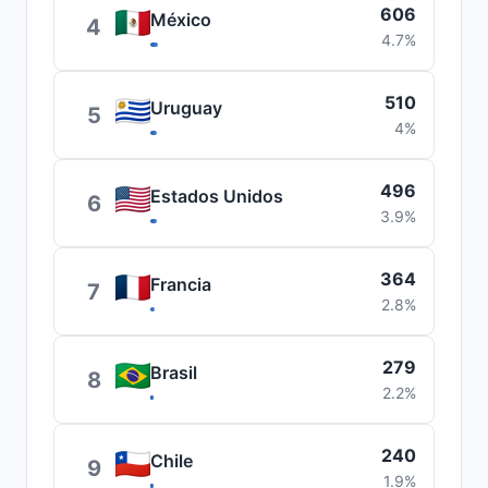
606
México
4
4.7%
510
Uruguay
5
4%
496
Estados Unidos
6
3.9%
364
Francia
7
2.8%
279
Brasil
8
2.2%
240
Chile
9
1.9%