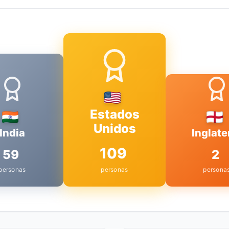
Estados
Unidos
India
Inglate
109
59
2
personas
personas
persona