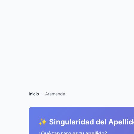
Inicio
Aramanda
✨ Singularidad del Apellid
¿Qué tan raro es tu apellido?