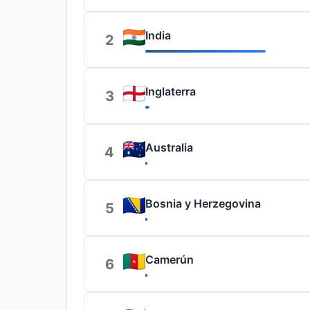
India
2
Inglaterra
3
Australia
4
Bosnia y Herzegovina
5
Camerún
6