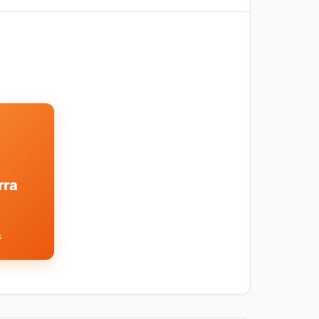
rra
s