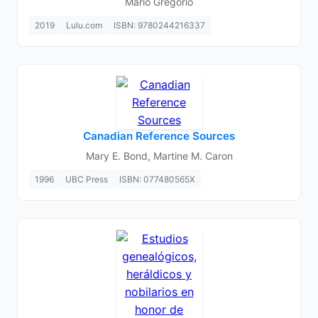
Mario Gregorio
2019
Lulu.com
ISBN: 9780244216337
Canadian Reference Sources
Mary E. Bond, Martine M. Caron
1996
UBC Press
ISBN: 077480565X