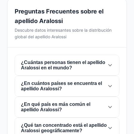
Preguntas Frecuentes sobre el
apellido Aralossi
Descubre datos interesantes sobre la distribución
global del apellido Aralossi
¿Cuántas personas tienen el apellido
Aralossi en el mundo?
¿En cuántos países se encuentra el
Actualmente hay aproximadamente
34
apellido Aralossi?
personas
con el apellido
Aralossi
en todo el
mundo. Esto significa que aproximadamente 1
de cada
¿En qué país es más común el
235,294,118 personas
en el mundo
El apellido
Aralossi
está presente en
2 países
apellido Aralossi?
lleva este apellido. Se encuentra presente en
2
de todo el mundo. Esto lo clasifica como un
países
, lo que refleja su distribución global.
apellido de alcance
local
. Su presencia en
múltiples países indica patrones históricos de
¿Qué tan concentrado está el apellido
El apellido
Aralossi
es más común en
Francia
,
Aralossi geográficamente?
migración y dispersión familiar a lo largo de los
donde lo portan aproximadamente
33