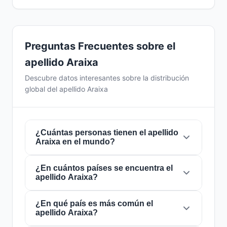
Preguntas Frecuentes sobre el
apellido Araixa
Descubre datos interesantes sobre la distribución
global del apellido Araixa
¿Cuántas personas tienen el apellido
Araixa en el mundo?
¿En cuántos países se encuentra el
Actualmente hay aproximadamente
22
apellido Araixa?
personas
con el apellido
Araixa
en todo el
mundo. Esto significa que aproximadamente 1
de cada
¿En qué país es más común el
363,636,364 personas
en el mundo
El apellido
Araixa
está presente en
2 países
apellido Araixa?
lleva este apellido. Se encuentra presente en
2
de todo el mundo. Esto lo clasifica como un
países
, lo que refleja su distribución global.