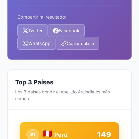
Compartir mi resultado:
Twitter
Facebook
WhatsApp
Copiar enlace
Top 3 Países
Los 3 países donde el apellido Araindia es más
común
149
Perú
#1