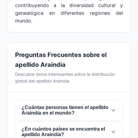
contribuyendo a la diversidad cultural y
genealógica en diferentes regiones del
mundo.
Preguntas Frecuentes sobre el
apellido Araindia
Descubre datos interesantes sobre la distribución
global del apellido Araindia
¿Cuántas personas tienen el apellido
Araindia en el mundo?
¿En cuántos países se encuentra el
Actualmente hay aproximadamente
155
apellido Araindia?
personas
con el apellido
Araindia
en todo el