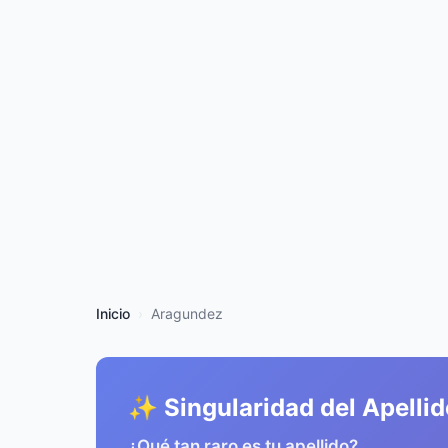
Inicio
Aragundez
✨ Singularidad del Apellid
¿Qué tan raro es tu apellido?