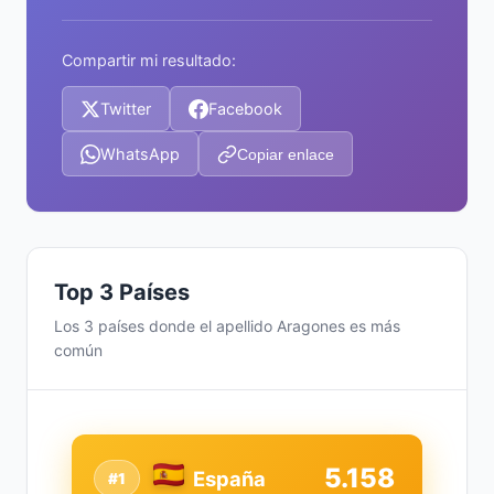
Compartir mi resultado:
Twitter
Facebook
WhatsApp
Copiar enlace
Top 3 Países
Los 3 países donde el apellido Aragones es más
común
5.158
España
#1