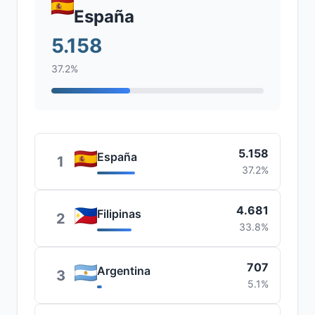
España
5.158
37.2%
5.158
España
1
37.2%
4.681
Filipinas
2
33.8%
707
Argentina
3
5.1%