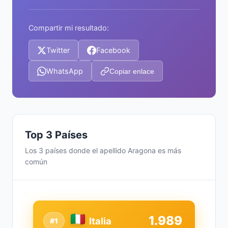
Compartir mi resultado:
Twitter
Facebook
WhatsApp
Copiar enlace
Top 3 Países
Los 3 países donde el apellido Aragona es más
común
1.989
Italia
#1