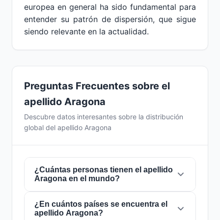
europea en general ha sido fundamental para
entender su patrón de dispersión, que sigue
siendo relevante en la actualidad.
Preguntas Frecuentes sobre el
apellido Aragona
Descubre datos interesantes sobre la distribución
global del apellido Aragona
¿Cuántas personas tienen el apellido
Aragona en el mundo?
¿En cuántos países se encuentra el
Actualmente hay aproximadamente
5.387
apellido Aragona?
personas
con el apellido
Aragona
en todo el