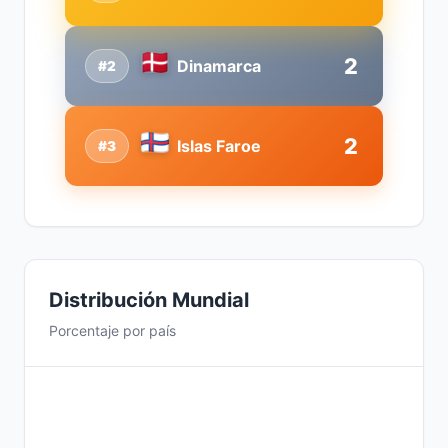
2
Dinamarca
#2
2
Islas Faroe
#3
Distribución Mundial
Porcentaje por país