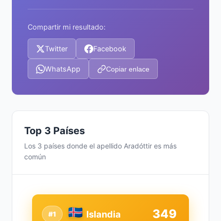
Compartir mi resultado:
Twitter
Facebook
WhatsApp
Copiar enlace
Top 3 Países
Los 3 países donde el apellido Aradóttir es más
común
349
Islandia
#1