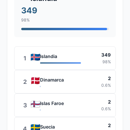
349
98%
349
Islandia
1
98%
2
Dinamarca
2
0.6%
2
Islas Faroe
3
0.6%
2
Suecia
4