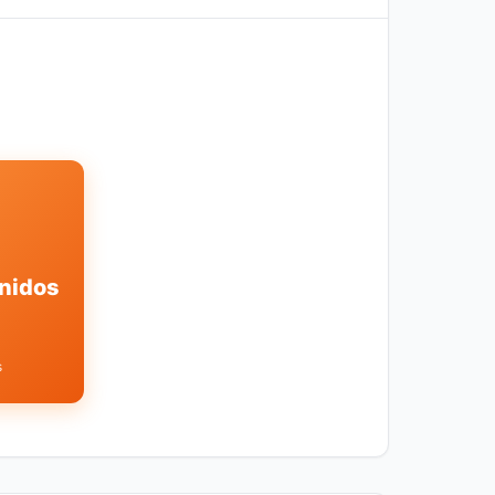
nidos
s