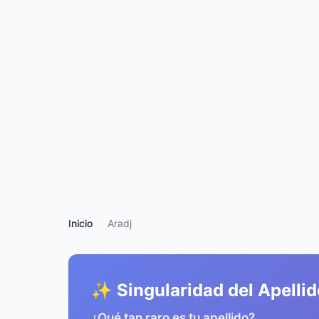
Inicio
Aradj
✨ Singularidad del Apellid
¿Qué tan raro es tu apellido?