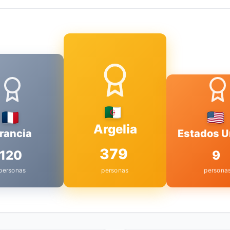
Argelia
rancia
Estados U
379
120
9
personas
personas
persona