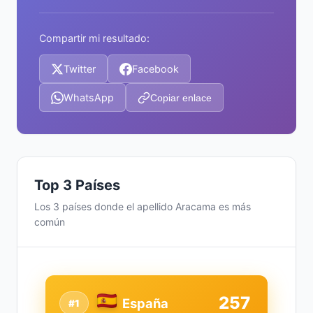
Compartir mi resultado:
Twitter
Facebook
WhatsApp
Copiar enlace
Top 3 Países
Los 3 países donde el apellido Aracama es más
común
257
España
#1