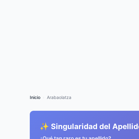
Inicio
Arabaolatza
✨ Singularidad del Apellid
¿Qué tan raro es tu apellido?