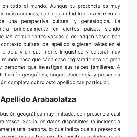
 en todo el mundo. Aunque su presencia es muy
os más comunes, su singularidad lo convierte en un
de una perspectiva cultural y genealógica. La
ra principalmente en ciertos países, siendo
de las comunidades vascas o de origen vasco han
 contexto cultural del apellido sugieren raíces en el
 propia y un patrimonio lingüístico y cultural muy
 el mundo hace que cada caso registrado sea de gran
 y personas que investigan sus raíces familiares. A
stribución geográfica, origen, etimología y presencia
sión completa sobre este apellido tan particular.
 Apellido Arabaolatza
ibución geográfica muy limitada, con presencia casi
ra vasca. Según los datos disponibles, la incidencia
amente una persona, lo que indica que su presencia
asos, puede tratarse de registros aislados o de