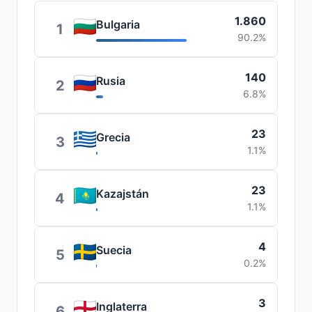
1.860
Bulgaria
1
90.2%
140
Rusia
2
6.8%
23
Grecia
3
1.1%
23
Kazajstán
4
1.1%
4
Suecia
5
0.2%
3
Inglaterra
6