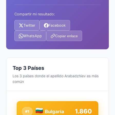
Compartir mi resultado:
Twitter
Facebook
WhatsApp
Copiar enlace
Top 3 Países
Los 3 países donde el apellido Arabadzhiev es más
común
1.860
Bulgaria
#1