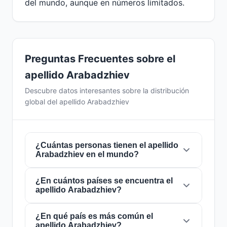
del mundo, aunque en números limitados.
Preguntas Frecuentes sobre el
apellido Arabadzhiev
Descubre datos interesantes sobre la distribución
global del apellido Arabadzhiev
¿Cuántas personas tienen el apellido
Arabadzhiev en el mundo?
¿En cuántos países se encuentra el
Actualmente hay aproximadamente
2.061
apellido Arabadzhiev?
personas
con el apellido
Arabadzhiev
en todo
el mundo. Esto significa que aproximadamente
1 de cada
¿En qué país es más común el
3,881,611 personas
en el mundo
El apellido
Arabadzhiev
está presente en
12
apellido Arabadzhiev?