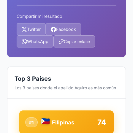
Compartir mi resultado:
Twitter
Facebook
WhatsApp
Copiar enlace
Top 3 Países
Los 3 países donde el apellido Aquiro es más común
74
Filipinas
#1