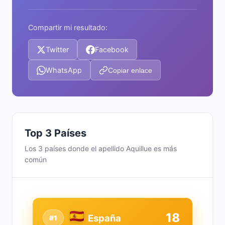
Compartir mi resultado:
Twitter
Facebook
WhatsApp
Copiar enlace
Top 3 Países
Los 3 países donde el apellido Aquillue es más
común
18
España
#1