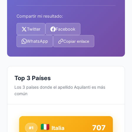
Compartir mi resultado:
Twitter
Facebook
WhatsApp
Copiar enlace
Top 3 Países
Los 3 países donde el apellido Aquilanti es más
común
707
Italia
#1