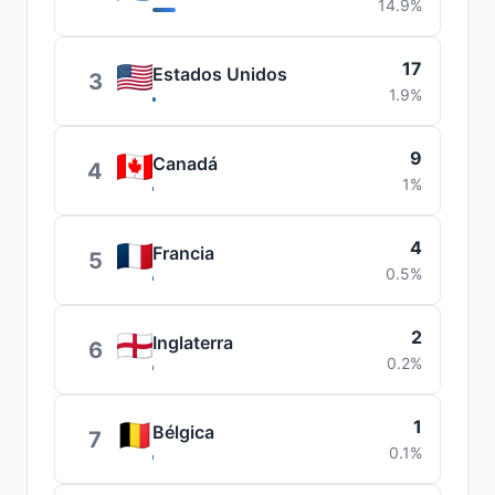
14.9%
17
Estados Unidos
3
1.9%
9
Canadá
4
1%
4
Francia
5
0.5%
2
Inglaterra
6
0.2%
1
Bélgica
7
0.1%