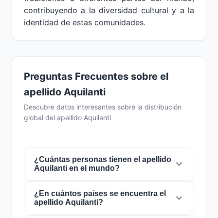
contribuyendo a la diversidad cultural y a la
identidad de estas comunidades.
Preguntas Frecuentes sobre el
apellido Aquilanti
Descubre datos interesantes sobre la distribución
global del apellido Aquilanti
¿Cuántas personas tienen el apellido
Aquilanti en el mundo?
¿En cuántos países se encuentra el
Actualmente hay aproximadamente
875
apellido Aquilanti?
personas
con el apellido
Aquilanti
en todo el
mundo. Esto significa que aproximadamente 1