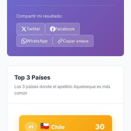
Compartir mi resultado:
Twitter
Facebook
WhatsApp
Copiar enlace
Top 3 Países
Los 3 países donde el apellido Aquebeque es más
común
30
Chile
#1