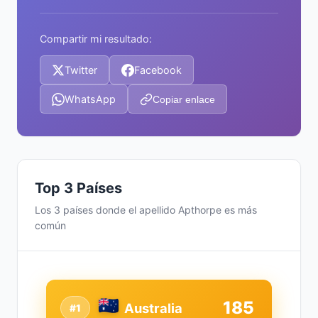
Compartir mi resultado:
Twitter
Facebook
WhatsApp
Copiar enlace
Top 3 Países
Los 3 países donde el apellido Apthorpe es más
común
185
Australia
#1