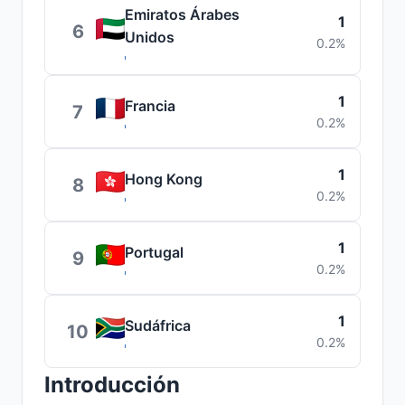
Emiratos Árabes
1
6
Unidos
0.2%
1
Francia
7
0.2%
1
Hong Kong
8
0.2%
1
Portugal
9
0.2%
1
Sudáfrica
10
0.2%
Introducción