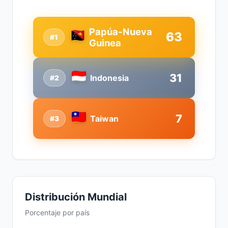
Papúa-Nueva
63
#1
Guinea
31
Indonesia
#2
7
Taiwan
#3
Distribución Mundial
Porcentaje por país