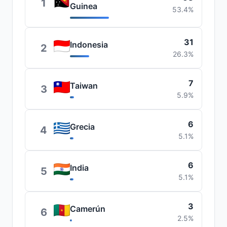
1
Guinea
53.4%
31
Indonesia
2
26.3%
7
Taiwan
3
5.9%
6
Grecia
4
5.1%
6
India
5
5.1%
3
Camerún
6
2.5%