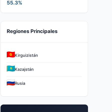
55.3%
Regiones Principales
Kirguizistán
Kazajstán
Rusia