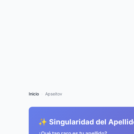
Inicio
Apseitov
✨ Singularidad del Apellid
¿Qué tan raro es tu apellido?