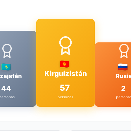
Kirguizistán
zajstán
Rusi
57
44
2
personas
personas
persona