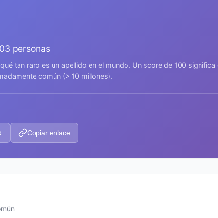
903 personas
 qué tan raro es un apellido en el mundo. Un score de 100 signific
remadamente común (> 10 millones).
p
Copiar enlace
común