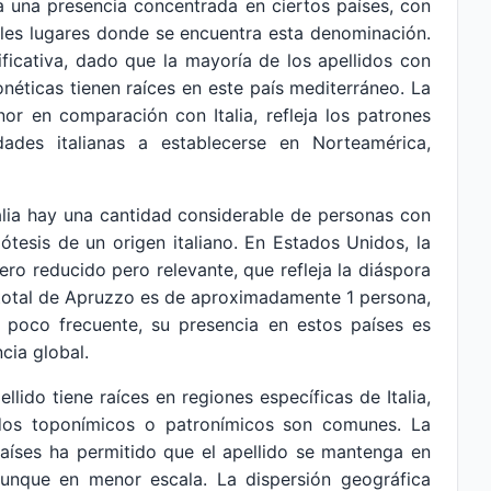
la una presencia concentrada en ciertos países, con
pales lugares donde se encuentra esta denominación.
gnificativa, dado que la mayoría de los apellidos con
onéticas tienen raíces en este país mediterráneo. La
r en comparación con Italia, refleja los patrones
ades italianas a establecerse en Norteamérica,
talia hay una cantidad considerable de personas con
pótesis de un origen italiano. En Estados Unidos, la
ro reducido pero relevante, que refleja la diáspora
l total de Apruzzo es de aproximadamente 1 persona,
o poco frecuente, su presencia en estos países es
ncia global.
llido tiene raíces en regiones específicas de Italia,
dos toponímicos o patronímicos son comunes. La
aíses ha permitido que el apellido se mantenga en
 aunque en menor escala. La dispersión geográfica