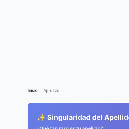
Inicio
Apruzzo
✨ Singularidad del Apellid
¿Qué tan raro es tu apellido?