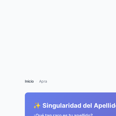
Inicio
Apra
✨ Singularidad del Apellid
¿Qué tan raro es tu apellido?