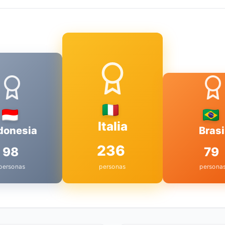
Italia
donesia
Brasi
236
98
79
personas
personas
persona