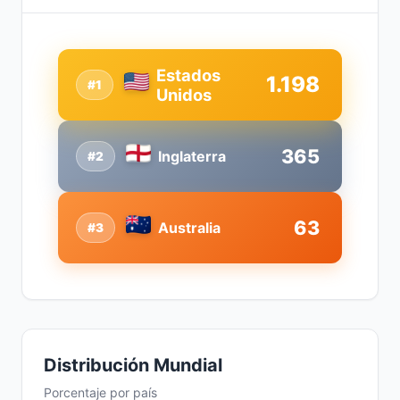
Estados
1.198
#1
Unidos
365
Inglaterra
#2
63
Australia
#3
Distribución Mundial
Porcentaje por país