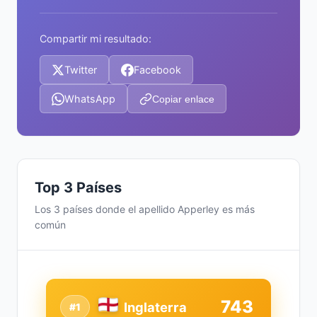
Compartir mi resultado:
Twitter
Facebook
WhatsApp
Copiar enlace
Top 3 Países
Los 3 países donde el apellido Apperley es más
común
743
Inglaterra
#1