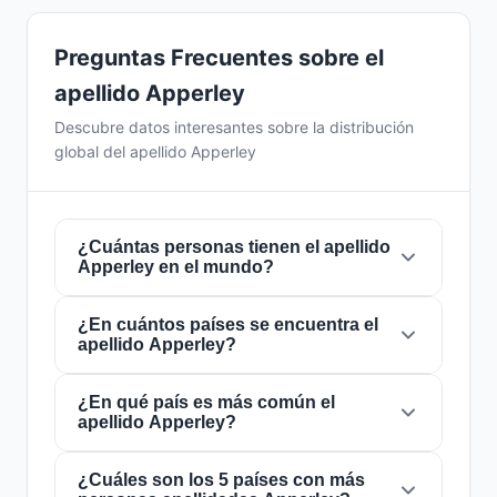
Preguntas Frecuentes sobre el
apellido Apperley
Descubre datos interesantes sobre la distribución
global del apellido Apperley
¿Cuántas personas tienen el apellido
Apperley en el mundo?
¿En cuántos países se encuentra el
Actualmente hay aproximadamente
1.640
apellido Apperley?
personas
con el apellido
Apperley
en todo el
mundo. Esto significa que aproximadamente 1
de cada
¿En qué país es más común el
4,878,049 personas
en el mundo
El apellido
Apperley
está presente en
18
apellido Apperley?
lleva este apellido. Se encuentra presente en
países
de todo el mundo. Esto lo clasifica
18 países
, lo que refleja su distribución global.
como un apellido de alcance
local
. Su
presencia en múltiples países indica patrones
¿Cuáles son los 5 países con más
El apellido
Apperley
es más común en