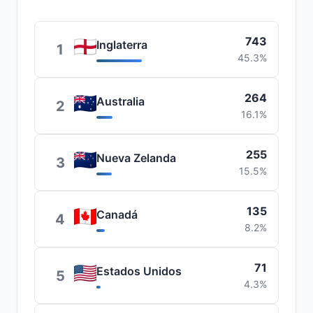
743
Inglaterra
1
45.3%
264
Australia
2
16.1%
255
Nueva Zelanda
3
15.5%
135
Canadá
4
8.2%
71
Estados Unidos
5
4.3%