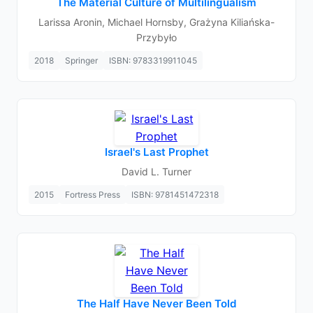
The Material Culture of Multilingualism
Larissa Aronin, Michael Hornsby, Grażyna Kiliańska-
Przybyło
2018
Springer
ISBN: 9783319911045
Israel's Last Prophet
David L. Turner
2015
Fortress Press
ISBN: 9781451472318
The Half Have Never Been Told