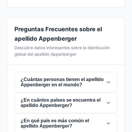
Preguntas Frecuentes sobre el
apellido Appenberger
Descubre datos interesantes sobre la distribución
global del apellido Appenberger
¿Cuántas personas tienen el apellido
Appenberger en el mundo?
¿En cuántos países se encuentra el
Actualmente hay aproximadamente
5
apellido Appenberger?
personas
con el apellido
Appenberger
en
todo el mundo. Esto significa que
aproximadamente 1 de cada
¿En qué país es más común el
1,600,000,000
El apellido
Appenberger
está presente en
2
apellido Appenberger?
personas
en el mundo lleva este apellido. Se
países
de todo el mundo. Esto lo clasifica