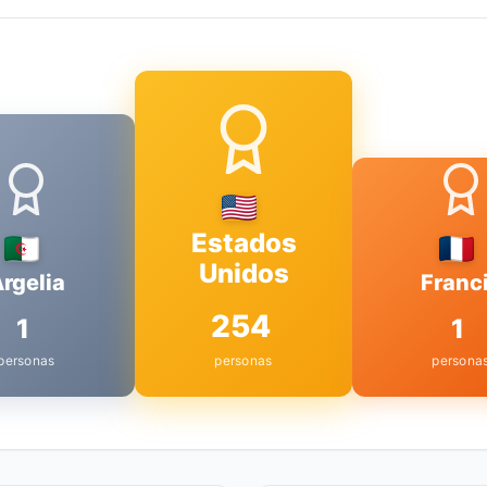
Estados
Unidos
rgelia
Franc
254
1
1
personas
personas
persona