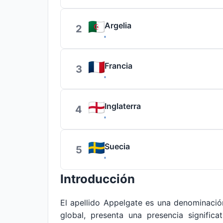
Argelia
2
Francia
3
Inglaterra
4
Suecia
5
Introducción
El apellido Appelgate es una denominaci
global, presenta una presencia signific