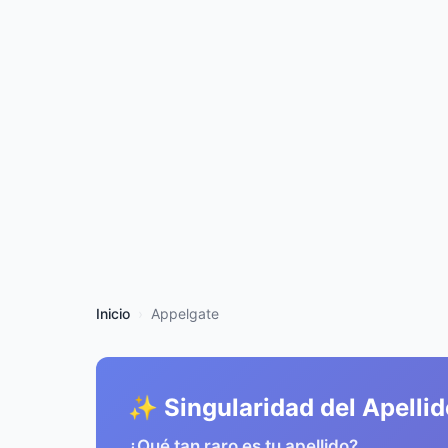
Inicio
Appelgate
✨ Singularidad del Apellid
¿Qué tan raro es tu apellido?