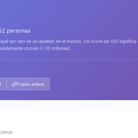
752 personas
 qué tan raro es un apellido en el mundo. Un score de 100 signific
remadamente común (> 10 millones).
p
Copiar enlace
 común