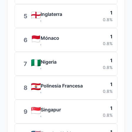
1
Inglaterra
5
0.8%
1
Mónaco
6
0.8%
1
Nigeria
7
0.8%
1
Polinesia Francesa
8
0.8%
1
Singapur
9
0.8%