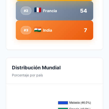
54
Francia
#2
7
India
#3
Distribución Mundial
Porcentaje por país