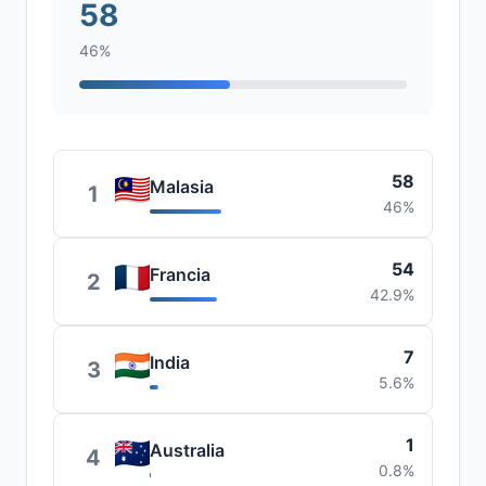
58
46%
58
Malasia
1
46%
54
Francia
2
42.9%
7
India
3
5.6%
1
Australia
4
0.8%