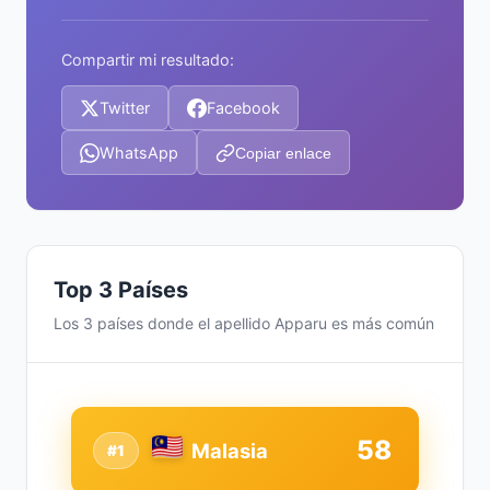
Compartir mi resultado:
Twitter
Facebook
WhatsApp
Copiar enlace
Top 3 Países
Los 3 países donde el apellido Apparu es más común
58
Malasia
#1