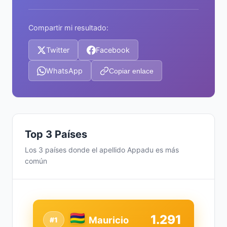
Compartir mi resultado:
Twitter
Facebook
WhatsApp
Copiar enlace
Top 3 Países
Los 3 países donde el apellido Appadu es más
común
1.291
Mauricio
#1