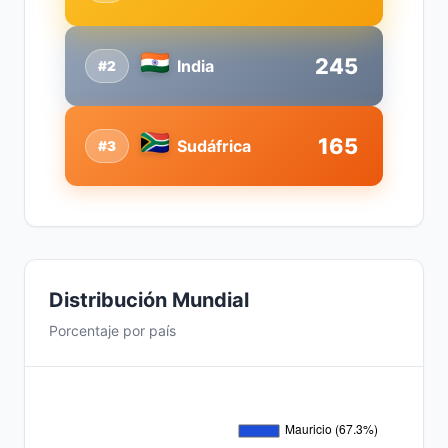
245
India
#2
165
Sudáfrica
#3
Distribución Mundial
Porcentaje por país