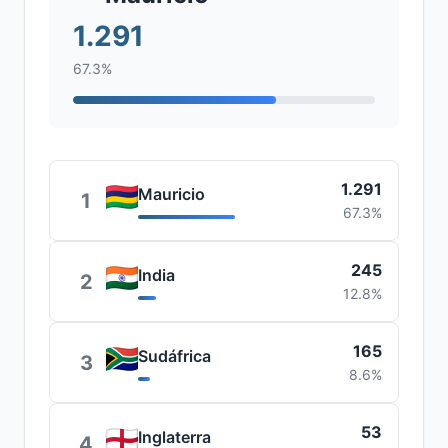
1.291
67.3%
1.291
Mauricio
1
67.3%
245
India
2
12.8%
165
Sudáfrica
3
8.6%
53
Inglaterra
4