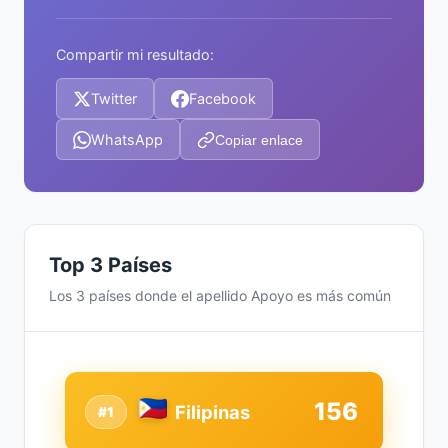
Compartir mi resultado:
Twitter
Facebook
WhatsApp
Copiar enlace
Top 3 Países
Los 3 países donde el apellido Apoyo es más común
156
Filipinas
#1