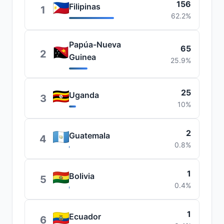
156
Filipinas
1
62.2%
Papúa-Nueva
65
2
Guinea
25.9%
25
Uganda
3
10%
2
Guatemala
4
0.8%
1
Bolivia
5
0.4%
1
Ecuador
6