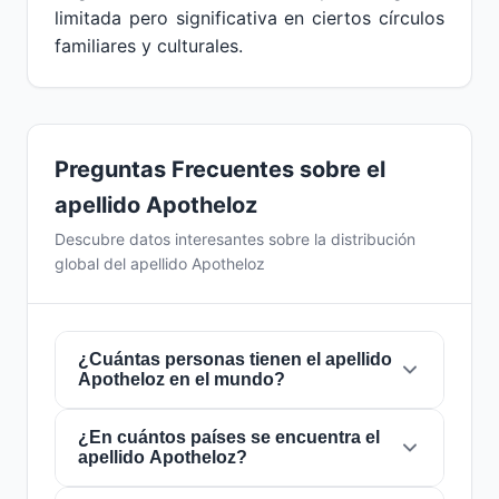
limitada pero significativa en ciertos círculos
familiares y culturales.
Preguntas Frecuentes sobre el
apellido Apotheloz
Descubre datos interesantes sobre la distribución
global del apellido Apotheloz
¿Cuántas personas tienen el apellido
Apotheloz en el mundo?
¿En cuántos países se encuentra el
Actualmente hay aproximadamente
125
apellido Apotheloz?
personas
con el apellido
Apotheloz
en todo el
mundo. Esto significa que aproximadamente 1