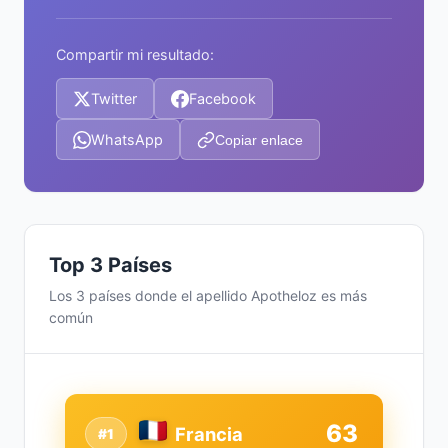
Compartir mi resultado:
Twitter
Facebook
WhatsApp
Copiar enlace
Top 3 Países
Los 3 países donde el apellido Apotheloz es más
común
63
Francia
#1