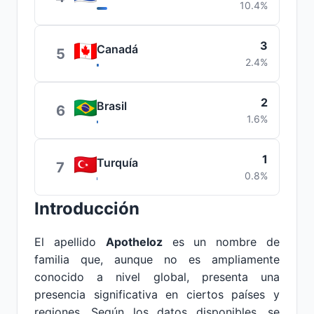
10.4%
3
Canadá
5
2.4%
2
Brasil
6
1.6%
1
Turquía
7
0.8%
Introducción
El apellido
Apotheloz
es un nombre de
familia que, aunque no es ampliamente
conocido a nivel global, presenta una
presencia significativa en ciertos países y
regiones. Según los datos disponibles, se